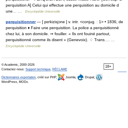
perquisition A] Celui qui effectue une perquisition au domicile d
une… …
Encyclopédie Universelle
perquisitionner
— [ pɛrkizisjɔne ] v. intr. <conjug. : 1> • 1836; de
perquisition ♦ Faire une perquisition. La police a perquisitionné
chez lui, à son domicile. ⇒ fouiller. « Ils ont fouiné partout,
perquisitionné comme ils disent » (Genevoix). ♢ Trans.… …
Encyclopédie Universelle
© Academic, 2000-2026
18+
Contactez-nous:
Support technique
,
RÉCLAME
Dictionnaires exportation
, créé sur PHP,
Joomla,
Drupal,
WordPress, MODx.