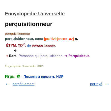
Encyclopédie Universelle
perquisitionneur
perquisitionneur
perquisitionneur, euse
[pɛʀkizisjɔnœʀ, øz]
n.
e
ÉTYM.
XIX
;
de
perquisitionner.
❖
♦
Rare.
Personne qui perquisitionne.
⇒
Perquisiteur.
Encyclopédie Universelle
.
2012
.
Игры ⚽
Поможем сделать НИР
perpétuement
perreyé