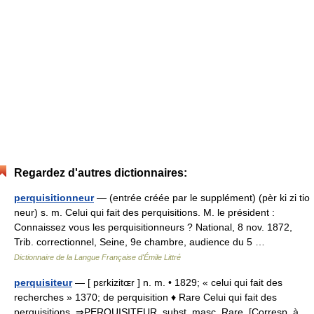
Regardez d'autres dictionnaires:
perquisitionneur
— (entrée créée par le supplément) (pèr ki zi tio
neur) s. m. Celui qui fait des perquisitions. M. le président :
Connaissez vous les perquisitionneurs ? National, 8 nov. 1872,
Trib. correctionnel, Seine, 9e chambre, audience du 5 …
Dictionnaire de la Langue Française d'Émile Littré
perquisiteur
— [ pɛrkizitɶr ] n. m. • 1829; « celui qui fait des
recherches » 1370; de perquisition ♦ Rare Celui qui fait des
perquisitions. ⇒PERQUISITEUR, subst. masc. Rare. [Corresp. à