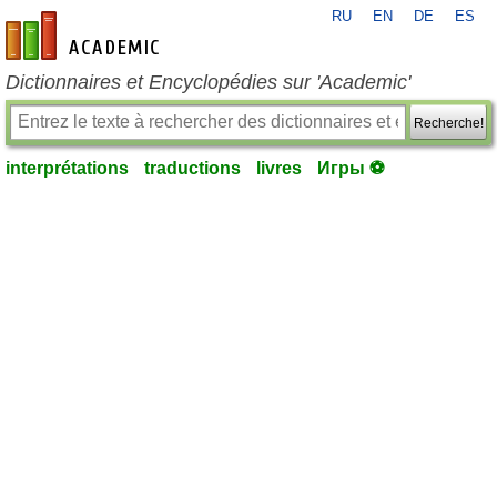
RU
EN
DE
ES
fr-academic.com
Dictionnaires et Encyclopédies sur 'Academic'
Recherche!
interprétations
traductions
livres
Игры ⚽